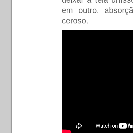
deixar a tela uníss
em outro, absorç
ceroso.