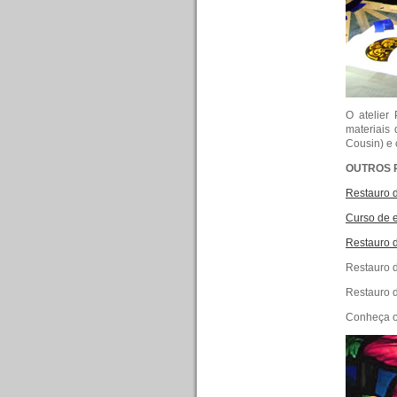
O atelier
materiais 
Cousin) e 
OUTROS R
Restauro d
Curso de e
Restauro de
Restauro 
Restauro d
Conheça 