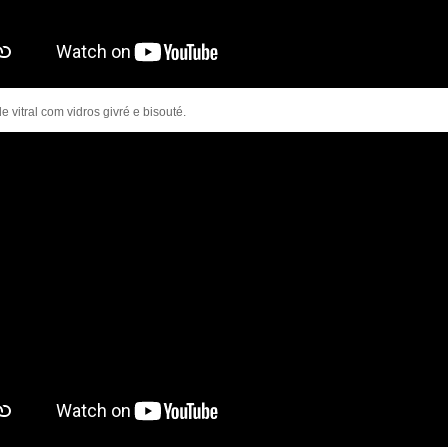
e vitral com vidros givré e bisouté.