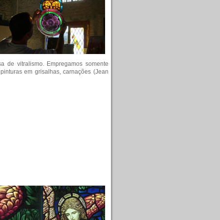
cesa de vitralismo. Empregamos somente
 pinturas em grisalhas, carnações (Jean