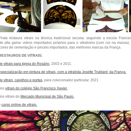
 Prata restaura vitrais na técnica tradicional secular, seguindo a escola Fran
de alta gama: vidros importados próprios para o vitralismo (com cor na massa),
cores de cementação e pincéis importados, das melhores marcas da França.
ESTAUROS DE VITRAIS:
e vitrais para Igreja do Rosário
, 2003 e 2011.
specialização em pintura de vitrais, com a vitralista Josette Trublard, da França.
 vitrais, caixilhos e portas
, para colecionador particular. 2021
dos
vitrais do colégio São Francisco Xavier.
os vitrais do
Mercado Municipal de São Paulo.
o
curso online de vitrais.